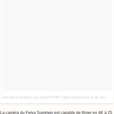
Une photo publiée par studioSPORT (@studiosport.fr)
le
20 Juil. 2016 à 6h20 PDT
La caméra du
Feiyu Summon
est capable de filmer en 4K à 25