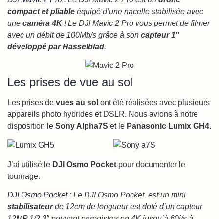
compact et pliable
équipé d’une nacelle stabilisée avec
une
caméra 4K
! Le DJI Mavic 2 Pro vous permet de filmer
avec un débit de 100Mb/s grâce à son
capteur 1″
développé par Hasselblad
.
Les prises de vue au sol
Les prises de
vues au sol
ont été réalisées avec plusieurs
appareils photo hybrides et DSLR. Nous avions à notre
disposition le
Sony Alpha7S
et le
Panasonic Lumix GH4
.
J’ai utilisé le
DJI Osmo Pocket
pour documenter le
tournage.
DJI Osmo Pocket
: Le
DJI Osmo Pocket, est un mini
stabilisateur
de 12cm de longueur est doté d’un capteur
12MP 1/2.3″ pouvant enregistrer en 4K jusqu’à 60i/s à