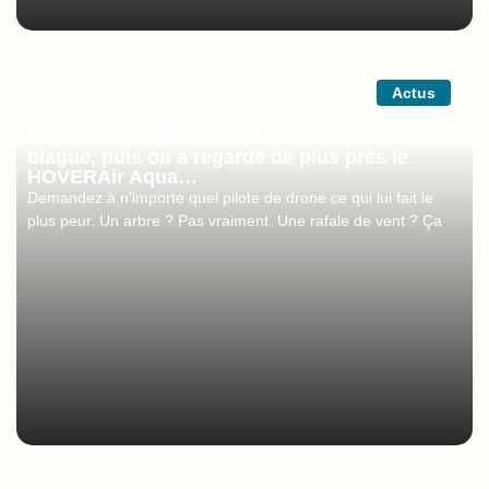
Actus
Un drone qui décolle de l’eau ? On a cru à une
blague, puis on a regardé de plus près le
HOVERAir Aqua…
Demandez à n’importe quel pilote de drone ce qui lui fait le
plus peur. Un arbre ? Pas vraiment. Une rafale de vent ? Ça