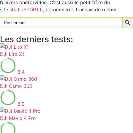
l’univers photo/vidéo. C’est aussi le petit frère du
site
studioSPORT.fr
, e-commerce français de renom.
Sear
Search
for:
Les derniers tests:
DJI Lito X1
8.4
DJI Osmo 360
8.9
DJI Mavic 4 Pro